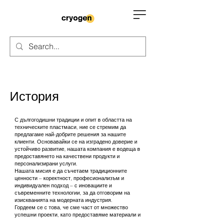
История
С дългогодишни традиции и опит в областта на
техническите пластмаси, ние се стремим да
предлагаме най-добрите решения за нашите
клиенти. Основавайки се на изградено доверие и
устойчиво развитие, нашата компания е водеща в
предоставянето на качествени продукти и
персонализирани услуги.
Нашата мисия е да съчетаем традиционните
ценности – коректност, професионализъм и
индивидуален подход – с иновациите и
съвременните технологии, за да отговорим на
изискванията на модерната индустрия.
Гордеем се с това, че сме част от множество
успешни проекти, като предоставяме материали и