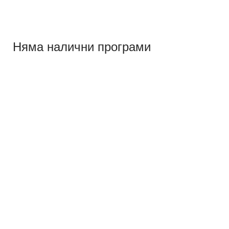
Няма налични програми
Контакти
Адрес:
Контакти:
с. Брестник
​0888610255
обл. Пловдив
ул. Тракия 8
info@cryogen.bg