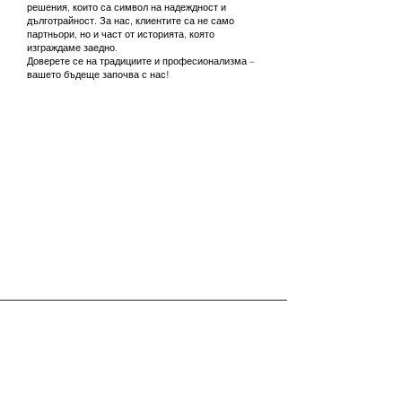
решения, които са символ на надеждност и
дълготрайност. За нас, клиентите са не само
партньори, но и част от историята, която
изграждаме заедно.
Доверете се на традициите и професионализма –
вашето бъдеще започва с нас!